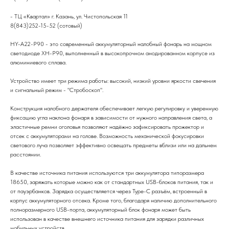
- ТЦ «Квартал» г. Казань, ул. Чистопольская 11
8(843)252-15-52 (сотовый)
HY-A22-P90 - это современный аккумуляторный налобный фонарь на мощном
светодиоде XH-P90, выполненный в высокопрочном анодированном корпусе из
алюминиевого сплава.
Устройство имеет три режима работы: высокий, низкий уровни яркости свечения
и сигнальный режим - "Стробоскоп".
Конструкция налобного держателя обеспечивает легкую регулировку и уверенную
фиксацию угла наклона фонаря в зависимости от нужного направления света, а
эластичные ремни оголовья позволяют надёжно зафиксировать прожектор и
отсек с аккумуляторами на голове. Возможность механической фокусировки
светового луча позволяет эффективно освещать предметы вблизи или на дальнем
расстоянии.
В качестве источника питания используются три аккумулятора типоразмера
18650, заряжать которые можно как от стандартных USB-блоков питания, так и
от пауэрбанков. Зарядка осуществляется через Type-C разъём, встроенный в
корпус аккумуляторного отсека. Кроме того, благодаря наличию дополнительного
полноразмерного USB-порта, аккумуляторный блок фонаря может быть
использован в качестве внешнего источника питания для зарядки различных
мобильных устройств.