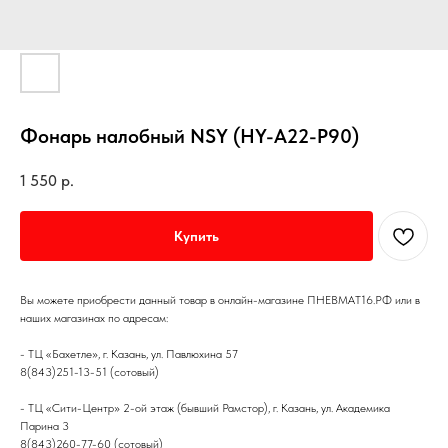
Фонарь налобный NSY (HY-A22-P90)
1 550
р.
Купить
Вы можете приобрести данный товар в онлайн-магазине ПНЕВМАТ16.РФ или в
наших магазинах по адресам:
- ТЦ «Бахетле», г. Казань, ул. Павлюхина 57
8(843)251-13-51 (сотовый)
- ТЦ «Сити-Центр» 2-ой этаж (бывший Рамстор), г. Казань, ул. Академика
Парина 3
8(843)260-77-60 (сотовый)