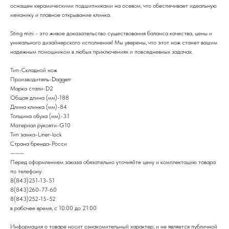
оснащен керамическими подшипниками на осевом, что обеспечивает идеальную
механику и плавное открывание клинка.
Sting mini - это живое доказательство существования баланса качества, цены и
уникального дизайнерского исполнения! Мы уверены, что этот нож станет вашим
надежным помощником в любых приключениях и повседневных задачах.
Тип-Складной нож
Производитель-Daggerr
Марка стали-D2
Общая длина (мм)-188
Длина клинка (мм)-84
Толщина обуха (мм)-3.1
Материал рукояти-G10
Тип замка-Liner-lock
Страна бренда-Росси
———
Перед оформлением заказа обязательно уточняйте цену и комплектацию товара
по телефону:
8(843)251-13-51
8(843)260-77-60
8(843)252-15-52
в рабочее время, с 10:00 до 21:00
Информация о товаре носит ознакомительный характер, и не является публичной