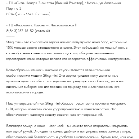
- ТЦ «Сити-Центр» 2-ой этаж (бывший Рамстор), г. Казань, ул. Академика
Парина 3
8(843)260-77-60 (сотовый)
- ТЦ «Квартал» г. Казань, ул. Чистопольская 11
8(843)252-15-52 (сотовый)
———
Sting mini - это компактная версия нашего популярного ножа Sting, который на
15% меньше своего стандартного аналога. Этот небольшой, но мощный нож, с
копьеобразным клинком и высокими спусками, обладает уникальными
характеристиками, которые делают его невероятно эффективным инструментом.
Копьеобразный клинок и высокие спуски являются отличительными
особенностями модели Sting mini. Эта форма придает ножу увеличенные
проникающие способности и улучшает его режущую способность, делая его
идеальным выбором как для поездок на природу, так и для повседневного
использования в городе.
Наш универсальный нож Sting mini обладает рукоятью из прочного материала
G10, который известен своей ударопрочностью и огнестойкостью. Это
обеспечивает надежную защиту вашего ножа от повреждений.
Благодаря замку на ноже - Liner Lock - вы можете легко открывать и закрывать
нож одной рукой. Это один из самых удобных и популярных типов замков в мире,
обеспечивающий безопасность и удобство в использовании. Кроме того, наш нож