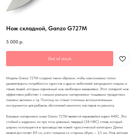
Нож складной, Ganzo G727M
5 000
р.
Out of stock
Модель Ganzo 727M создана таким образом, чтобы максимально полно
удовлетворить потребности туристов и других любителей загородного отдыха, а
также людей, которым карманный нож необходим ежедневно. Этот складной нож
эффективно работает с самыми разными материалами: пищевыми продуктами,
тканями, ветками и т.д. Поэтому он станет отличным вспомогательным
инструментом для рыбаков, обитателей кемпинга, мастеров по ремонту.
Базовым материалом ножа Ganzo 727M является нержавейка марки 440С. Это
стойкий к коррозии, но при этом довольно твердый (58 HRC) сплав, который
широко используется в производстве ножей туристической категории. Длина
лезвия достигает 8,9 см, а его толщина со стороны обуха — 3,5 мм. Нож заточен