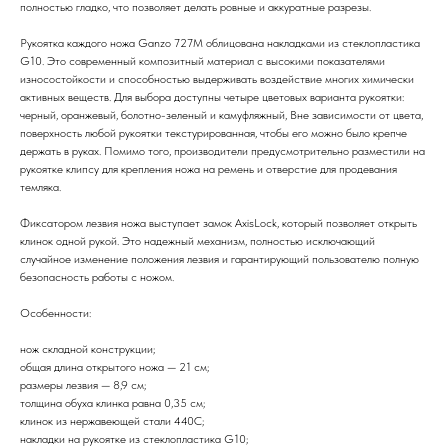
полностью гладко, что позволяет делать ровные и аккуратные разрезы.
Рукоятка каждого ножа Ganzo 727M облицована накладками из стеклопластика
G10. Это современный композитный материал с высокими показателями
износостойкости и способностью выдерживать воздействие многих химически
активных веществ. Для выбора доступны четыре цветовых варианта рукоятки:
черный, оранжевый, болотно-зеленый и камуфляжный, Вне зависимости от цвета,
поверхность любой рукоятки текстурированная, чтобы его можно было крепче
держать в руках. Помимо того, производители предусмотрительно разместили на
рукоятке клипсу для крепления ножа на ремень и отверстие для продевания
темляка.
Фиксатором лезвия ножа выступает замок AxisLock, который позволяет открыть
клинок одной рукой. Это надежный механизм, полностью исключающий
случайное изменение положения лезвия и гарантирующий пользователю полную
безопасность работы с ножом.
Особенности:
нож складной конструкции;
общая длина открытого ножа — 21 см;
размеры лезвия — 8,9 см;
толщина обуха клинка равна 0,35 см;
клинок из нержавеющей стали 440С;
накладки на рукоятке из стеклопластика G10;