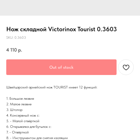
Нож складной Victorinox Tourist 0.3603
SKU:
0.3603
4 110
р.
Out of stock
Швейцарский армейский нож TOURIST имеет 12 функций:
1. Большое лезвие
2. Малое лезвие
3. Штопор
4. Консервный нож с:
5. - Малой отвёрткой
6. Открывалка для бутылок с:
7. - Отвёрткой
8. - Инструментом для снятия изоляции