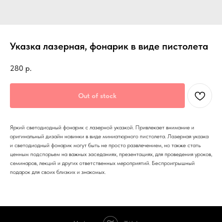
Указка лазерная, фонарик в виде пистолета
280
р.
Out of stock
Яркий светодиодный фонарик с лазерной указкой. Привлекает внимание и
оригинальный дизайн новинки в виде миниатюрного пистолета. Лазерная указка
и светодиодный фонарик могут быть не просто развлечением, но также стать
ценным подспорьем на важных заседаниях, презентациях, для проведения уроков,
семинаров, лекций и других ответственных мероприятий. Беспроигрышный
подарок для своих близких и знакомых.