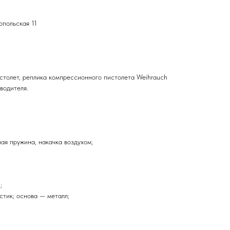
опольская 11
столет, реплика компрессионного пистолета Weihrauch
водителя.
ая пружина, накачка воздухом;
;
стик; основа — металл;