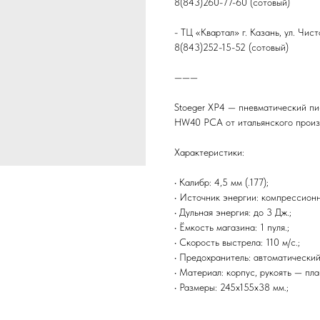
8(843)260-77-60 (сотовый)
- ТЦ «Квартал» г. Казань, ул. Чист
8(843)252-15-52 (сотовый)
———
Stoeger XP4 — пневматический пи
HW40 PCA от итальянского произ
Характеристики:
• Калибр: 4,5 мм (.177);
• Источник энергии: компрессионн
• Дульная энергия: до 3 Дж.;
• Ёмкость магазина: 1 пуля.;
• Скорость выстрела: 110 м/с.;
• Предохранитель: автоматический
• Материал: корпус, рукоять — пла
• Размеры: 245х155х38 мм.;