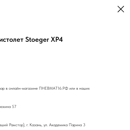
истолет Stoeger XP4
вар в онлайн-магазине ПНЕВМАТ16.РФ или в наших
влюхина 57
ший Рамстор), г. Казань, ул. Академика Парина 3