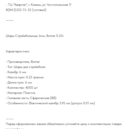
- ТЦ "Квартал", г. Казань, ул. Чистопольская 11
8(843)252-15-52 (сотовый)
———
Шары Страйкбольные, 6мм, Borner 0.25г.
Характеристики:
• Производитель: Borner
• Тип: Шары для страйкбола
• Калибр: 6 мм
• Масса пули: 0.25 грамма
• Длина пули: 6 мм
• Количество: 4000 шт
• Материал: Пластик
• Головная часть: Сферическая (BB)
• Особенности: Фактический калибр 5.95 мм (допуск 0.01 мм)
———
Перед оформлением заказа обязательно уточняйте цену и комплектацию товара
по телефону: