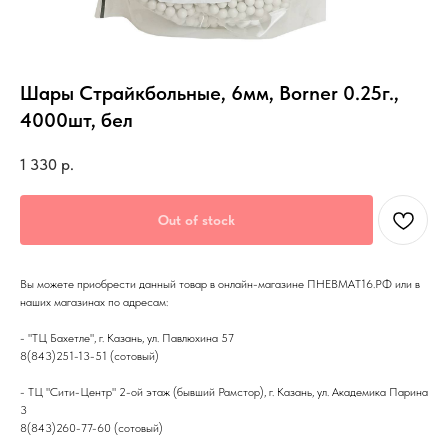
Шары Страйкбольные, 6мм, Borner 0.25г.,
4000шт, бел
1 330
р.
Out of stock
Вы можете приобрести данный товар в онлайн-магазине ПНЕВМАТ16.РФ или в
наших магазинах по адресам:
- "ТЦ Бахетле", г. Казань, ул. Павлюхина 57
8(843)251-13-51 (сотовый)
- ТЦ "Сити-Центр" 2-ой этаж (бывший Рамстор), г. Казань, ул. Академика Парина
3
8(843)260-77-60 (сотовый)