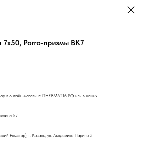
 7x50, Porro-призмы BK7
вар в онлайн-магазине ПНЕВМАТ16.РФ или в наших
влюхина 57
ший Рамстор), г. Казань, ул. Академика Парина 3