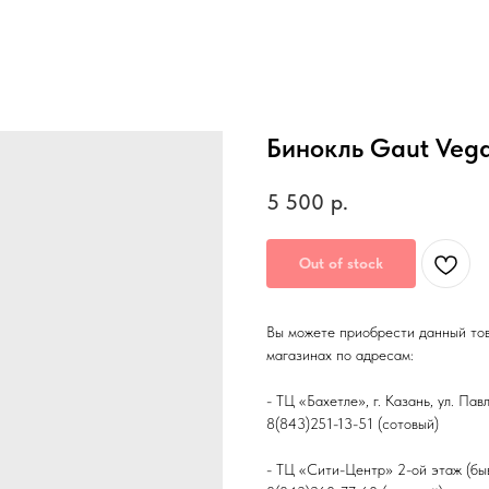
Бинокль Gaut Vega
5 500
р.
Out of stock
Вы можете приобрести данный то
магазинах по адресам:
- ТЦ «Бахетле», г. Казань, ул. Па
8(843)251-13-51 (сотовый)
- ТЦ «Сити-Центр» 2-ой этаж (быв