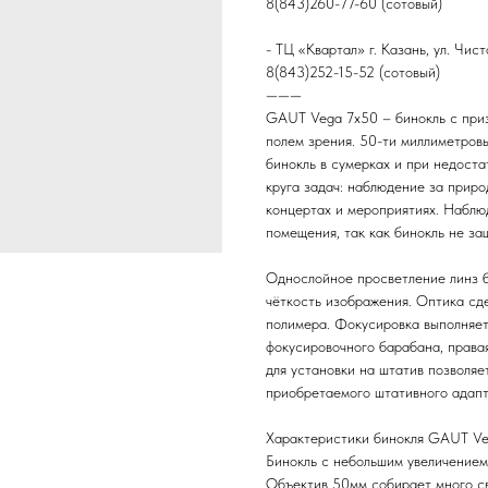
8(843)260-77-60 (сотовый)
- ТЦ «Квартал» г. Казань, ул. Чист
8(843)252-15-52 (сотовый)
———
GAUT Vega 7x50 – бинокль с приз
полем зрения. 50-ти миллиметровы
бинокль в сумерках и при недост
круга задач: наблюдение за прир
концертах и мероприятиях. Наблюд
помещения, так как бинокль не за
Однослойное просветление линз 
чёткость изображения. Оптика сде
полимера. Фокусировка выполняе
фокусировочного барабана, права
для установки на штатив позволя
приобретаемого штативного адапт
Характеристики бинокля GAUT Ve
Бинокль с небольшим увеличением
Объектив 50мм собирает много с