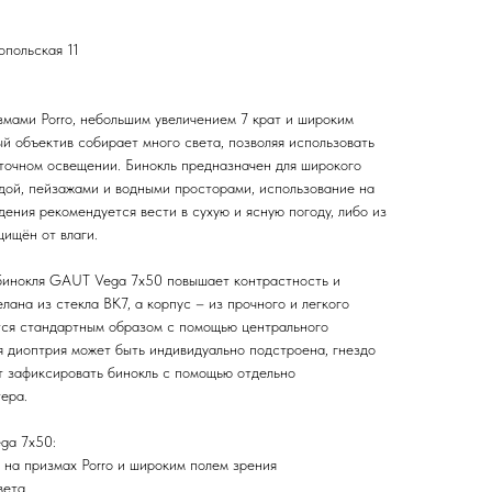
опольская 11
мами Porro, небольшим увеличением 7 крат и широким
й объектив собирает много света, позволяя использовать
аточном освещении. Бинокль предназначен для широкого
одой, пейзажами и водными просторами, использование на
ения рекомендуется вести в сухую и ясную погоду, либо из
щищён от влаги.
бинокля GAUT Vega 7x50 повышает контрастность и
лана из стекла BK7, а корпус – из прочного и легкого
тся стандартным образом с помощью центрального
я диоптрия может быть индивидуально подстроена, гнездо
ет зафиксировать бинокль с помощью отдельно
ера.
ga 7x50:
 на призмах Porro и широким полем зрения
вета