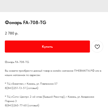
Фонарь FA-708-TG
2 780
р.
Купить
Фонарь FA-708-TG
Вы можете приобрести данный товар в онлайн-магазине ПНЕВМАТ16.РФ или в
наших магазинах по адресам:
* ТЦ «Бахетле», г. Казань, ул. Павлюхина 57
8(843)251-13-51 (сотовый)
* ТЦ «Сити-Центр» 2-ой этаж (бывший Рамстор), г. Казань, ул. Академика
Парина 3
8(843)260-77-60 (сотовый)