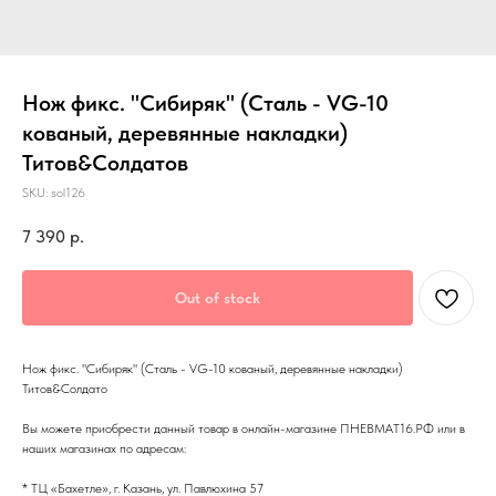
Нож фикс. "Сибиряк" (Сталь - VG-10
кованый, деревянные накладки)
Титов&Солдатов
SKU:
sol126
7 390
р.
Out of stock
Нож фикс. "Сибиряк" (Сталь - VG-10 кованый, деревянные накладки)
Титов&Солдато
Вы можете приобрести данный товар в онлайн-магазине ПНЕВМАТ16.РФ или в
наших магазинах по адресам:
* ТЦ «Бахетле», г. Казань, ул. Павлюхина 57