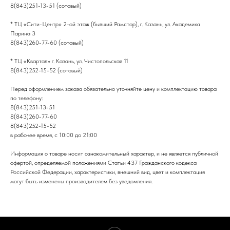
8(843)251-13-51 (сотовый)
* ТЦ «Сити-Центр» 2-ой этаж (бывший Рамстор), г. Казань, ул. Академика
Парина 3
8(843)260-77-60 (сотовый)
* ТЦ «Квартал» г. Казань, ул. Чистопольская 11
8(843)252-15-52 (сотовый)
Перед оформлением заказа обязательно уточняйте цену и комплектацию товара
по телефону:
8(843)251-13-51
8(843)260-77-60
8(843)252-15-52
в рабочее время, с 10:00 до 21:00
Информация о товаре носит ознакомительный характер, и не является публичной
офертой, определяемой положениями Статьи 437 Гражданского кодекса
Российской Федерации, характеристики, внешний вид, цвет и комплектация
могут быть изменены производителем без уведомления.