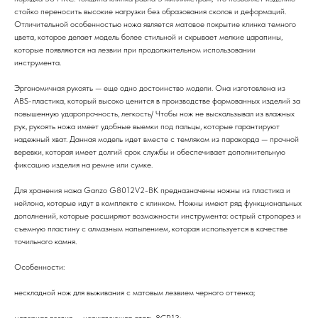
стойко переносить высокие нагрузки без образования сколов и деформаций.
Отличительной особенностью ножа является матовое покрытие клинка темного
цвета, которое делает модель более стильной и скрывает мелкие царапины,
которые появляются на лезвии при продолжительном использовании
инструмента.
Эргономичная рукоять — еще одно достоинство модели. Она изготовлена из
ABS-пластика, который высоко ценится в производстве формованных изделий за
повышенную ударопрочность, легкость/ Чтобы нож не выскальзывал из влажных
рук, рукоять ножа имеет удобные выемки под пальцы, которые гарантируют
надежный хват. Данная модель идет вместе с темляком из паракорда — прочной
веревки, которая имеет долгий срок службы и обеспечивает дополнительную
фиксацию изделия на ремне или сумке.
Для хранения ножа Ganzo G8012V2-BK предназначены ножны из пластика и
нейлона, которые идут в комплекте с клинком. Ножны имеют ряд функциональных
дополнений, которые расширяют возможности инструмента: острый стропорез и
съемную пластину с алмазным напылением, которая используется в качестве
точильного камня.
Особенности:
нескладной нож для выживания с матовым лезвием черного оттенка;
материал лезвия — нержавеющая сталь 8CR13;