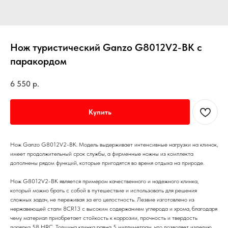
Нож туристический Ganzo G8012V2-BK с
паракордом
6 550
р.
Купить
Нож Ganzo G8012V2-BK. Модель выдерживает интенсивные нагрузки на клинок,
имеет продолжительный срок службы, а фирменные ножны из комплекта
дополнены рядом функций, которые пригодятся во время отдыха на природе.
Нож G8012V2-BK является примером качественного и надежного клинка,
который можно брать с собой в путешествие и использовать для решения
сложных задач, не переживая за его целостность. Лезвие изготовлено из
нержавеющей стали 8CR13 с высоким содержанием углерода и хрома, благодаря
чему материал приобретает стойкость к коррозии, прочность и твердость
порядка 58 HRC. Толщина клинка равна 5 миллиметрам, что позволяет изделию