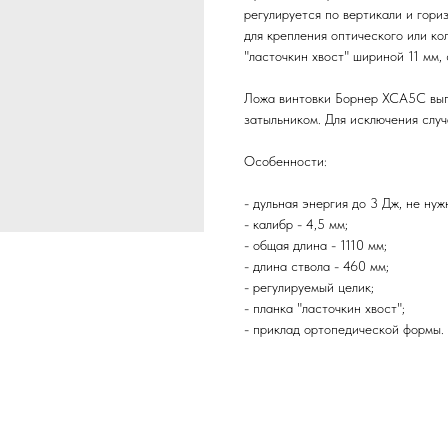
регулируется по вертикали и гори
для крепления оптического или ко
"ласточкин хвост" шириной 11 мм,
Ложа винтовки Борнер ХСА5С вып
затыльником. Для исключения слу
Особенности:
- дульная энергия до 3 Дж, не ну
- калибр - 4,5 мм;
- общая длина - 1110 мм;
- длина ствола - 460 мм;
- регулируемый целик;
- планка "ласточкин хвост";
- приклад ортопедической формы.