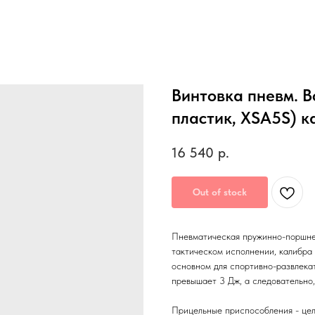
Винтовка пневм. Bo
пластик, XSA5S) ка
16 540
р.
Out of stock
Пневматическая пружинно-поршнев
тактическом исполнении, калибра
основном для спортивно-развлека
превышает 3 Дж, а следовательно,
Прицельные приспособления - цел