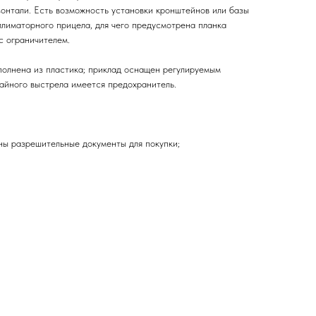
зонтали. Есть возможность установки кронштейнов или базы
ллиматорного прицела, для чего предусмотрена планка
 с ограничителем.
олнена из пластика; приклад оснащен регулируемым
чайного выстрела имеется предохранитель.
жны разрешительные документы для покупки;