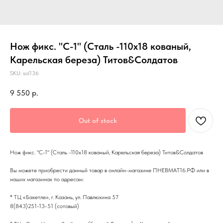
Нож фикс. "С-1" (Сталь -110х18 кованый,
Карельская береза) Титов&Солдатов
SKU:
sol136
9 550
р.
Out of stock
Нож фикс. "С-1" (Сталь -110х18 кованый, Карельская береза) Титов&Солдатов
Вы можете приобрести данный товар в онлайн-магазине ПНЕВМАТ16.РФ или в
наших магазинах по адресам:
* ТЦ «Бахетле», г. Казань, ул. Павлюхина 57
8(843)251-13-51 (сотовый)