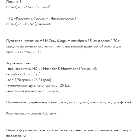
Парина 3
8(843)260-77-60 (сотовый)
- ТЦ «Квартал» г. Казань, ул. Чистопольская 11
8(843)252-15-52 (сотовый)
Пули для пневматики H&N Crow Magnum калибра 6,35 мм и весом 1,70 г —
средние по тяжести охотничьи пули с настильной траекторией полёта для
средних дистанций. 12
Характеристики:
• производитель: H&N | Haendler & Natermann (Германия);
• калибр: 6,35 мм (.25);
• вес: 1,70 грамм (26,24 гран);
• минимальная дульная энергия: от 25 Дж;
• наилучшая дальность: 30 метров;
Применение: средние звери (енот, заяц, лиса, суслик) и птицы (утка, гусь, фазан).
Количество в упаковке: 150 штук.
———
Перед оформлением заказа обязательно уточняйте цену и комплектацию товара
по телефону: