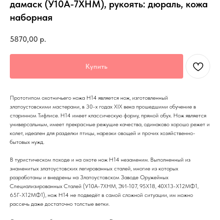
дамаск (У10А-7ХНМ), рукоять: дюраль, кожа
наборная
5870,00
р.
Купить
Прототипом охотничьего ножа Н14 является нож, изготовленный
златоустовскими мастерами, в 30-х годах XIX века прошедшими обучение в
старинном Тифлисе. Н14 имеет классическую форму, прямой обух. Нож является
универсальным, имеет прекрасные режущие качества, одинаково хорошо режет и
колет, идеален для разделки птицы, нарезки овощей и прочих хозяйственно-
бытовых нужд.
В туристическом походе и на охоте нож Н14 незаменим. Выполненный из
знаменитых златоустовских легированных сталей, многие из которых
разработаны и внедрены на Златоустовском Заводе Оружейных
Специализированных Сталей (У10А-7ХНМ, ЭИ-107, 95Х18, 40Х13-Х12МФ1,
65Г-Х12МФ1), нож Н14 не подведёт в самой сложной ситуации, им можно
рассечь даже достаточно толстые ветки.