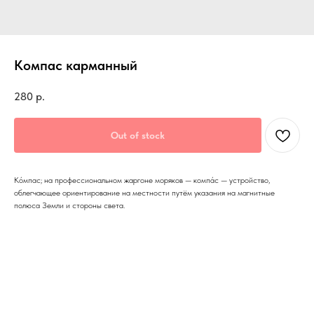
Компас карманный
280
р.
Out of stock
Ко́мпас; на профессиональном жаргоне моряков — компа́с — устройство,
облегчающее ориентирование на местности путём указания на магнитные
полюса Земли и стороны света.