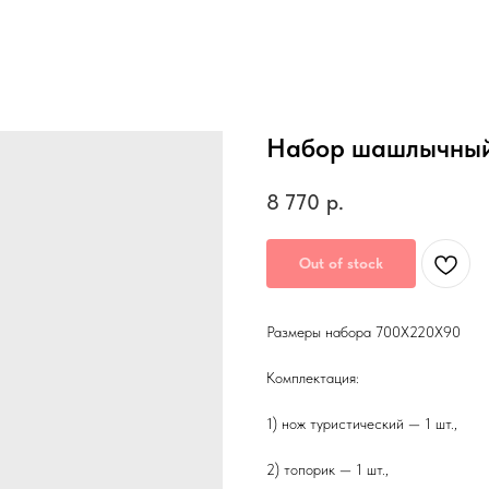
Набор шашлычный
8 770
р.
Out of stock
Размеры набора 700Х220Х90
Комплектация:
1) нож туристический — 1 шт.,
2) топорик — 1 шт.,