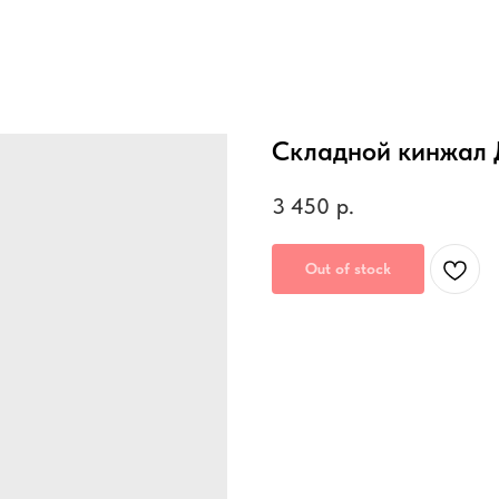
Складной кинжал 
3 450
р.
Out of stock