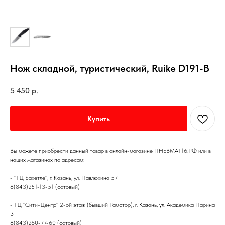
Нож складной, туристический, Ruike D191-B
5 450
р.
Купить
Вы можете приобрести данный товар в онлайн-магазине ПНЕВМАТ16.РФ или в
наших магазинах по адресам:
- "ТЦ Бахетле", г. Казань, ул. Павлюхина 57
8(843)251-13-51 (сотовый)
- ТЦ "Сити-Центр" 2-ой этаж (бывший Рамстор), г. Казань, ул. Академика Парина
3
8(843)260-77-60 (сотовый)