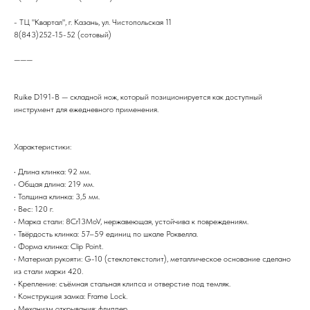
- ТЦ "Квартал", г. Казань, ул. Чистопольская 11
8(843)252-15-52 (сотовый)
———
Ruike D191-B — складной нож, который позиционируется как доступный
инструмент для ежедневного применения.
Характеристики:
• Длина клинка: 92 мм.
• Общая длина: 219 мм.
• Толщина клинка: 3,5 мм.
• Вес: 120 г.
• Марка стали: 8Cr13MoV, нержавеющая, устойчива к повреждениям.
• Твёрдость клинка: 57–59 единиц по шкале Роквелла.
• Форма клинка: Clip Point.
• Материал рукояти: G-10 (стеклотекстолит), металлическое основание сделано
из стали марки 420.
• Крепление: съёмная стальная клипса и отверстие под темляк.
• Конструкция замка: Frame Lock.
• Механизм открывания: флиппер.