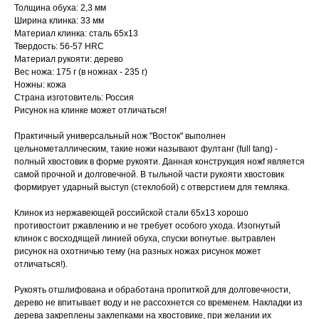
Толщина обуха: 2,3 мм
Ширина клинка: 33 мм
Материал клинка: сталь 65х13
Твердость: 56-57 HRC
Материал рукояти: дерево
Вес ножа: 175 г (в ножнах - 235 г)
Ножны: кожа
Страна изготовитель: Россия
Рисунок на клинке может отличаться!
Практичный универсальный нож "Восток" выполнен
цельнометаллическим, такие ножи называют фултанг (full tang) -
полный хвостовик в форме рукояти. Данная конструкция ножf является
самой прочной и долговечной. В тыльной части рукояти хвостовик
формирует ударный выступ (стеклобой) с отверстием для темляка.
Клинок из нержавеющей российской стали 65х13 хорошо
противостоит ржавлению и не требует особого ухода. Изогнутый
клинок с восходящей линией обуха, спуски вогнутые. вытравлен
рисунок на охотничью тему (на разных ножах рисунок может
отличаться!).
Рукоять отшлифована и обработана пропиткой для долговечности,
дерево не впитывает воду и не рассохнется со временем. Накладки из
дерева закреплены заклепками на хвостовике, при желании их