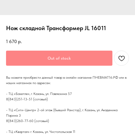
Нож складной Трансформер JL 16011
1 670
р.
Out of stock
Вы можете приобрести данный товар в онлайн-магазине ПНЕВМАТ16.РФ или в
наших магазинах по адресам:
- ТЦ «Бахетле», г. Казань, ул. Павлюхина 57
8(843)251-13-51 (сотовый)
- ТЦ «Сити-Центр» 2-ой этаж (бывший Рамстор), г. Казань, ул. Академика
Парина 3
8(843)260-77-60 (сотовый)
- ТЦ «Квартал» г. Казань, ул. Чистопольская 11