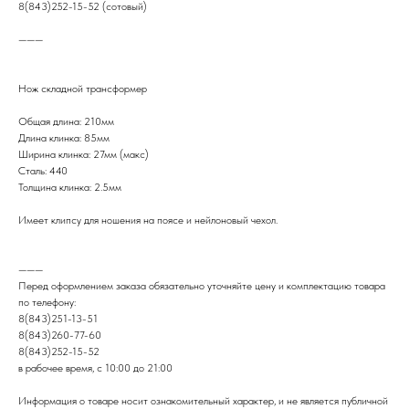
8(843)252-15-52 (сотовый)
———
Нож складной трансформер
Общая длина: 210мм
Длина клинка: 85мм
Ширина клинка: 27мм (макс)
Сталь: 440
Толщина клинка: 2.5мм
Имеет клипсу для ношения на поясе и нейлоновый чехол.
———
Перед оформлением заказа обязательно уточняйте цену и комплектацию товара
по телефону:
8(843)251-13-51
8(843)260-77-60
8(843)252-15-52
в рабочее время, с 10:00 до 21:00
Информация о товаре носит ознакомительный характер, и не является публичной