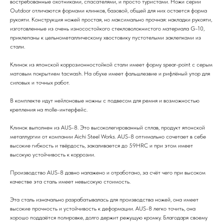
востребованные охотниками, спасателями, и просто туристами. Ножи серии
Outdoor отличаются формами клинков, базовой, общей для них остается форма
рукояти. Конструкция ножей простая, но максимально прочная: накладки рукояти,
изготовленные из очень износостойкого стекловолокнистого материала G-10,
приклепаны к цельнометаллическому хвостовику пустотелыми заклепками из
стали.
Клинок из японской коррозионностойкой стали имеет форму spear-point с серым
матовым покрытием tacwash. На обухе имеет фальшлезвие и рифлёный упор для
силовых и точных работ.
В комплекте идут нейлоновые ножны с подвесом для ремня и возможностью
крепления на molle-интерфейс.
Клинок выполнен из AUS-8. Это высоколегированный сплав, продукт японской
металлургии от компании Aichi Steel Works. AUS-8 оптимально сочетает в себе
высокие гибкость и твёрдость, закаливается до 59HRC и при этом имеет
высокую устойчивость к коррозии.
Производство AUS-8 давно налажено и отработано, за счёт чего при высоком
качестве эта сталь имеет невысокую стоимость.
Эта сталь изначально разрабатывалась для производства ножей, она имеет
высокие прочность и устойчивость к деформации. AUS-8 легко точить, она
хорошо поддаётся полировке, долго держит режущую кромку. Благодаря своему