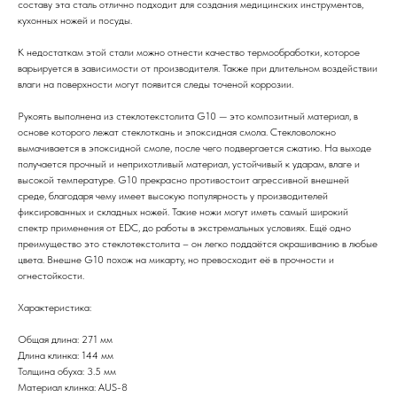
составу эта сталь отлично подходит для создания медицинских инструментов,
кухонных ножей и посуды.
К недостаткам этой стали можно отнести качество термообработки, которое
варьируется в зависимости от производителя. Также при длительном воздействии
влаги на поверхности могут появится следы точеной коррозии.
Рукоять выполнена из стеклотекстолита G10 — это композитный материал, в
основе которого лежат стеклоткань и эпоксидная смола. Стекловолокно
вымачивается в эпоксидной смоле, после чего подвергается сжатию. На выходе
получается прочный и неприхотливый материал, устойчивый к ударам, влаге и
высокой температуре. G10 прекрасно противостоит агрессивной внешней
среде, благодаря чему имеет высокую популярность у производителей
фиксированных и складных ножей. Такие ножи могут иметь самый широкий
спектр применения от EDC, до работы в экстремальных условиях. Ещё одно
преимущество это стеклотекстолита – он легко поддаётся окрашиванию в любые
цвета. Внешне G10 похож на микарту, но превосходит её в прочности и
огнестойкости.
Характеристика:
Общая длина: 271 мм
Длина клинка: 144 мм
Толщина обуха: 3.5 мм
Материал клинка: AUS-8