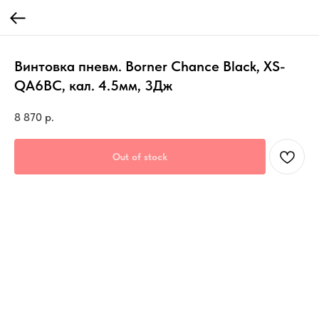
Винтовка пневм. Borner Сhance Black, XS-
QA6BC, кал. 4.5мм, 3Дж
8 870
р.
Out of stock