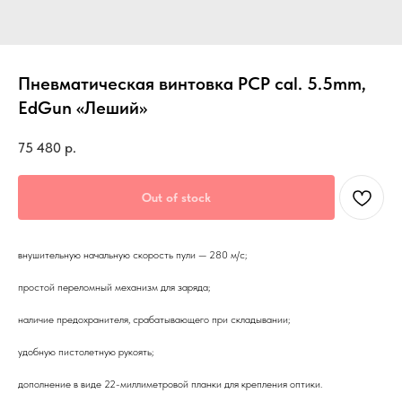
Пневматическая винтовка PCP cal. 5.5mm,
EdGun «Леший»
75 480
р.
Out of stock
внушительную начальную скорость пули — 280 м/с;
простой переломный механизм для заряда;
наличие предохранителя, срабатывающего при складывании;
удобную пистолетную рукоять;
дополнение в виде 22-миллиметровой планки для крепления оптики.