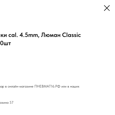
ки cal. 4.5mm, Люман Classic
00шт
вар в онлайн-магазине ПНЕВМАТ16.РФ или в наших
люхина 57