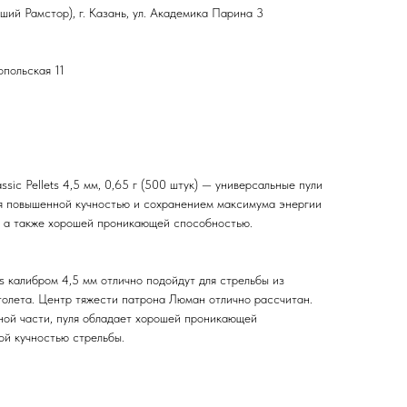
ший Рамстор), г. Казань, ул. Академика Парина 3
топольская 11
sic Pellets 4,5 мм, 0,65 г (500 штук) — универсальные пули
я повышенной кучностью и сохранением максимума энергии
, а также хорошей проникающей способностью.
ts калибром 4,5 мм отлично подойдут для стрельбы из
толета. Центр тяжести патрона Люман отлично рассчитан.
ной части, пуля обладает хорошей проникающей
ой кучностью стрельбы.