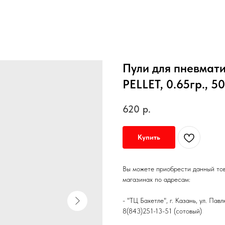
Пули для пневмати
PELLET, 0.65гр., 5
620
р.
Купить
Вы можете приобрести данный то
магазинах по адресам:
- "ТЦ Бахетле", г. Казань, ул. Пав
8(843)251-13-51 (сотовый)