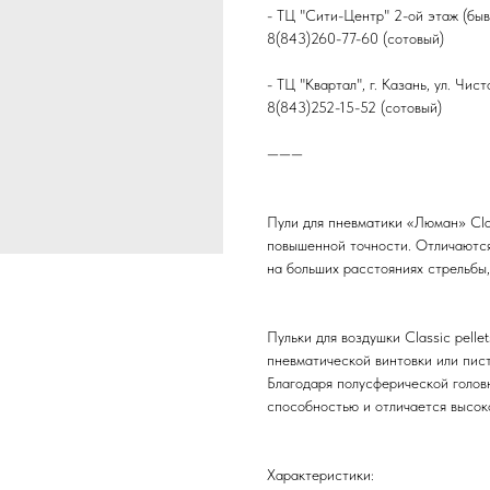
- ТЦ "Сити-Центр" 2-ой этаж (быв
8(843)260-77-60 (сотовый)
- ТЦ "Квартал", г. Казань, ул. Чис
8(843)252-15-52 (сотовый)
———
Пули для пневматики «Люман» Clas
повышенной точности. Отличаютс
на больших расстояниях стрельбы
Пульки для воздушки Classic pelle
пневматической винтовки или пис
Благодаря полусферической голов
способностью и отличается высок
Характеристики: