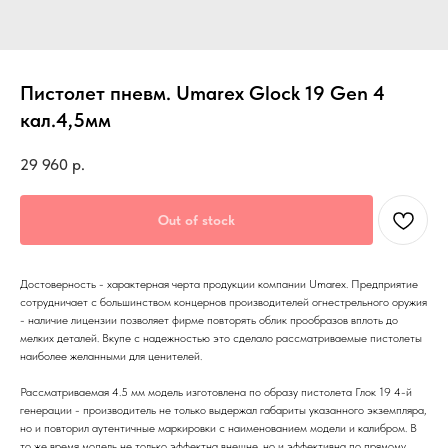
Пистолет пневм. Umarex Glock 19 Gen 4
кал.4,5мм
29 960
р.
Out of stock
Достоверность - характерная черта продукции компании Umarex. Предприятие
сотрудничает с большинством концернов производителей огнестрельного оружия
- наличие лицензии позволяет фирме повторять облик прообразов вплоть до
мелких деталей. Вкупе с надежностью это сделало рассматриваемые пистолеты
наиболее желанными для ценителей.
Рассматриваемая 4.5 мм модель изготовлена по образу пистолета Глок 19 4-й
генерации - производитель не только выдержал габариты указанного экземпляра,
но и повторил аутентичные маркировки с наименованием модели и калибром. В
то же время модель не только эффектна внешне, но и эффективна по прямому