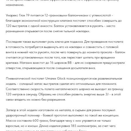
назначению.
Умарекс Глок 19 питается 12-граммовыми баллончиками с углекислотой -
благодаря экономичной конструкции клапана пистолет способен совершить до
120 выстрелов с одной емкости. Баллон устанавливается в рукоять - место
размещения открывается после снятия тыльной накладки.
Последняя также выполняет роль ключа для поджима. Для приведения пистолета
в готовность потребуется выдвинуть его из накладки и совместить с головкой
винта в нижней части рукояти, после чего повернуть до момента прокола - баллон
считается установленным после того, как перестает шипеть при вращении
крепежа. Магазин вместит до 16 шариков BB - для их снаряжения предусмотрели
отверстие, открывающееся после смещения досылателя вниз.
Пневматический пистолет Umarex Glock позиционируется как развлекательная
модель - солидный запас выстрелов сделал его оптимальным для плинкинга.
Соответственно скорость полета металлического шарика не выходит за границу
120 метров в секунду. Образец не способен развить энергию выше 3J - в этой
связи владеть им можно без разрешения.
Затвор в этой модели изготовили из металла, а сырьем для рамки послужил
ударопрочный полимер - боевой прототип выполняют по такой же концепции.
Масса составила 600 грамм, благодаря чему с ним управятся не только
взрослые, но и юноши. Длина изделия равна 185 миллиметрам, за счет чего
оружие совместимо со стандартными кобурами к Глоку.