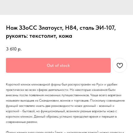
Нож ЗЗоСС Златоуст, Н84, сталь ЭИ-107,
рукоять: текстолит, кожа
3 610
р.
Out of stock
Короткий клинок клиновидной формы был распространён на Руси и удобен
практически во всех сферах деятельности. Но некоторые изменения были
внесены после появления иноземных путешественников. Чаще всего варягами
называли выходцев из Скандинавии, воинов и торговцев. Поскольку совмещение
функций заставляло иметь две разновидности ножа: длинный - военный и
короткий - бытовой, но функциональный, возникли разные варианты ножа с
коротким клинком. Данный образец успешно преодолел время и перешел в
современные реалии.
Форму клинка типа «spay-point» (англ. – «контрольная точка») можно отнести к