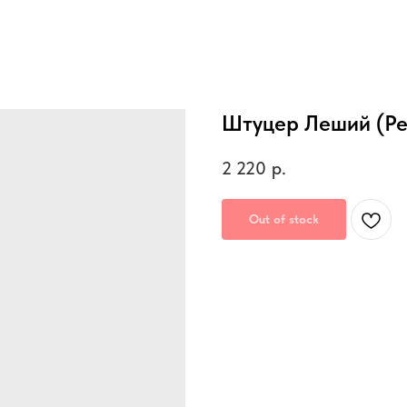
Штуцер Леший (Ре
2 220
р.
Out of stock