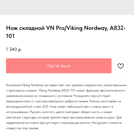
Нож складной VN Pro/Viking Nordway, A832-
101
1 340
р.
Out of stock
Компания Viking Nordway не перестаёт нас удивлять недорогими, качественными
и красивыми ножами. Viking Nordway A832-101 имеет функцию автоматического
извлечения клинка из сложенного состояния. На рукояти присутствует
предохранитель от самопроизвольного выброса лезвия. Клинок изготовлен из
антикоррозийной стали 420. Нож имеет небольшой вес и очень прост в
использовании. Рукоять золотого цвета повторяет обхват кисти и имеет
клетчатую структуру, которая препятствует выскальзованию ножа из руки. Для
закрепления на поясе присутствует специальная клипса. На рукояти имеется
отверстие под темляк.