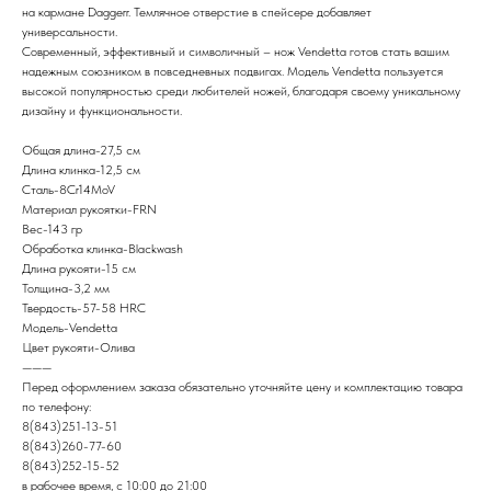
на кармане Daggerr. Темлячное отверстие в спейсере добавляет
универсальности.
Современный, эффективный и символичный – нож Vendetta готов стать вашим
надежным союзником в повседневных подвигах. Модель Vendetta пользуется
высокой популярностью среди любителей ножей, благодаря своему уникальному
дизайну и функциональности.
Общая длина-27,5 см
Длина клинка-12,5 см
Сталь-8Cr14MoV
Материал рукоятки-FRN
Вес-143 гр
Обработка клинка-Blackwash
Длина рукояти-15 см
Толщина-3,2 мм
Твердость-57-58 HRC
Модель-Vendetta
Цвет рукояти-Олива
———
Перед оформлением заказа обязательно уточняйте цену и комплектацию товара
по телефону:
8(843)251-13-51
8(843)260-77-60
8(843)252-15-52
в рабочее время, с 10:00 до 21:00