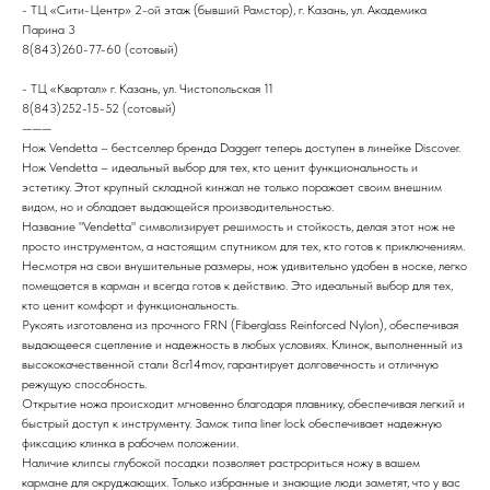
- ТЦ «Сити-Центр» 2-ой этаж (бывший Рамстор), г. Казань, ул. Академика
Парина 3
8(843)260-77-60 (сотовый)
- ТЦ «Квартал» г. Казань, ул. Чистопольская 11
8(843)252-15-52 (сотовый)
———
Нож Vendetta – бестселлер бренда Daggerr теперь доступен в линейке Discover.
Нож Vendetta – идеальный выбор для тех, кто ценит функциональность и
эстетику. Этот крупный складной кинжал не только поражает своим внешним
видом, но и обладает выдающейся производительностью.
Название "Vendetta" символизирует решимость и стойкость, делая этот нож не
просто инструментом, а настоящим спутником для тех, кто готов к приключениям.
Несмотря на свои внушительные размеры, нож удивительно удобен в носке, легко
помещается в карман и всегда готов к действию. Это идеальный выбор для тех,
кто ценит комфорт и функциональность.
Рукоять изготовлена из прочного FRN (Fiberglass Reinforced Nylon), обеспечивая
выдающееся сцепление и надежность в любых условиях. Клинок, выполненный из
высококачественной стали 8cr14mov, гарантирует долговечность и отличную
режущую способность.
Открытие ножа происходит мгновенно благодаря плавнику, обеспечивая легкий и
быстрый доступ к инструменту. Замок типа liner lock обеспечивает надежную
фиксацию клинка в рабочем положении.
Наличие клипсы глубокой посадки позволяет растрориться ножу в вашем
кармане для окруджающих. Только избранные и знающие люди заметят, что у вас