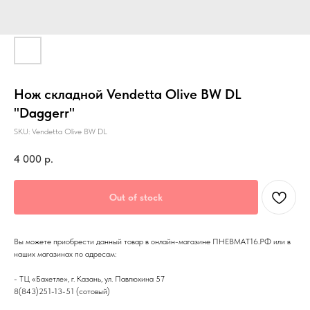
Нож складной Vendetta Olive BW DL
"Daggerr"
SKU:
Vendetta Olive BW DL
4 000
р.
Out of stock
Вы можете приобрести данный товар в онлайн-магазине ПНЕВМАТ16.РФ или в
наших магазинах по адресам:
- ТЦ «Бахетле», г. Казань, ул. Павлюхина 57
8(843)251-13-51 (сотовый)