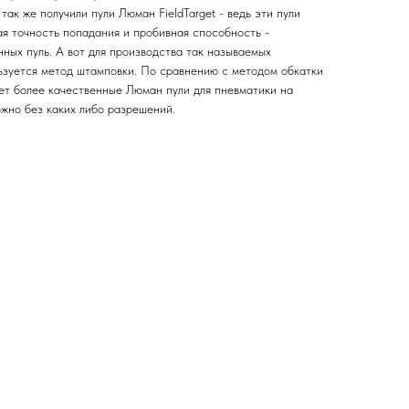
так же получили пули Люман FieldTarget - ведь эти пули
ая точность попадания и прoбивная способность -
ных пуль. А вот для прoизводства так называемых
льзуется метод штамповки. По сравнению с методом обкатки
ает более качественные Люман пули для пневматики на
ожно без каких либо разрешений.