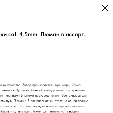
ки cal. 4.5mm, Люман в ассорт.
за их качество. Завод-производитель пуль марки Люман
 точным - в Луганске. Данный завод успешно соперничает
мыми крупными фирмами-производителями боеприпасов для
тву пули Люман 4.5 для пневматики стоят на одной планке
ителей, а вот по цене выглядят намного привлекательнее
ыбрать и купить пули Люман для пневматики в нашем