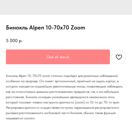
Бинокль Alpen 10-70x70 Zoom
5 000
р.
Out of stock
Бинокль Alpen 10-70x70 zoom отлично подойдет для различных наблюдений,
особенно на природе. Он имеет эргономичный, приятный на ощупь корпус, в
котором находятся мощнейшие увеличительные линзы, позволяющие наблюдать
как за относительно дальним расположением предметов, так и на небольших
расстояниях. Бинокль оснащен уникальным движущимся механизмом линз,
который поможет плавно настроить кратность (zoom) от 10-ти до 70-ти крат.
Регулировка кратности осуществляется путем перемещения регулировочного
рычажка расположенного на боковой части бинокля, обычно такая функция
называется «zoom».