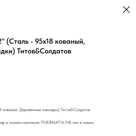
" (Сталь - 95х18 кованый,
дки) Титов&Солдатов
18 кованый, Деревянные накладки) Титов&Солдатов
вар в онлайн-магазине ПНЕВМАТ16.РФ или в наших