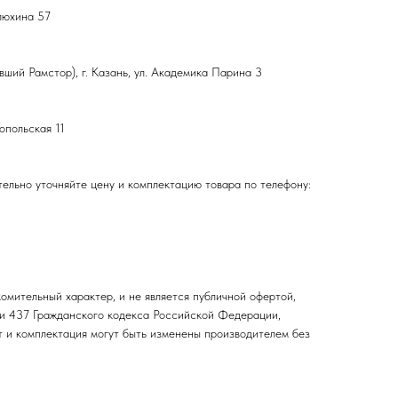
влюхина 57
ший Рамстор), г. Казань, ул. Академика Парина 3
топольская 11
ельно уточняйте цену и комплектацию товара по телефону:
омительный характер, и не является публичной офертой,
и 437 Гражданского кодекса Российской Федерации,
т и комплектация могут быть изменены производителем без