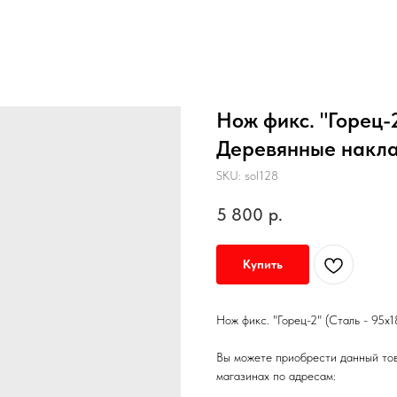
Нож фикс. "Горец-2
Деревянные накла
SKU:
sol128
5 800
р.
Купить
Нож фикс. "Горец-2" (Сталь - 95х
Вы можете приобрести данный то
магазинах по адресам: