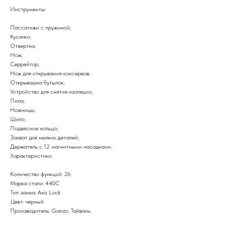
Инструменты:
Пассатижи с пружиной;
Кусачки;
Отвертка;
Нож;
Серрейтор;
Нож для открывания консервов;
Открывашка бутылок;
Устройство для снятия изоляции;
Пила;
Ножницы;
Шило;
Подвесное кольцо;
Захват для мелких деталей;
Держатель с 12 магнитными насадками.
Характеристики:
Количество функций: 26
Марка стали: 440C
Тип замка: Axis Lock
Цвет: черный
Производитель: Ganzo, Тайвань