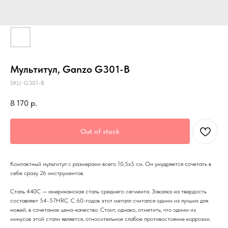
Мультитул, Ganzo G301-B
SKU:
G301-B
8 170
р.
Out of stock
Компактный мультитул с размерами всего 10,5х5 см. Он умудряется сочетать в
себе сразу 26 инструментов.
Сталь 440С — американская сталь среднего сегмента. Закалка на твердость
составляет 54-57HRC. C 60-годов этот металл считался одним из лучших для
ножей, в сочетание цена-качество. Стоит, однако, отметить, что одним из
минусов этой стали является, относительное слабое противостояние коррозии.