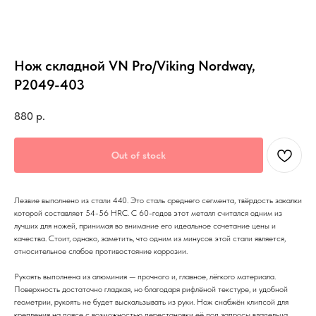
Нож складной VN Pro/Viking Nordway,
P2049-403
880
р.
Out of stock
Лезвие выполнено из стали 440. Это сталь среднего сегмента, твёрдость закалки
которой составляет 54-56 HRC. C 60-годов этот металл считался одним из
лучших для ножей, принимая во внимание его идеальное сочетание цены и
качества. Стоит, однако, заметить, что одним из минусов этой стали является,
относительное слабое противостояние коррозии.
Рукоять выполнена из алюминия — прочного и, главное, лёгкого материала.
Поверхность достаточно гладкая, но благодаря рифлёной текстуре, и удобной
геометрии, рукоять не будет выскальзывать из руки. Нож снабжён клипсой для
крепления на поясе с возможностью перестановки её под запросы владельца.