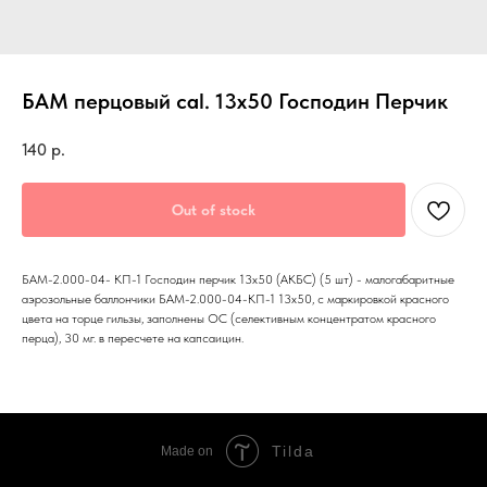
БАМ перцовый cal. 13x50 Господин Перчик
140
р.
Out of stock
БАМ-2.000-04- КП-1 Господин перчик 13х50 (АКБС) (5 шт) - малогабаритные
аэрозольные баллончики БАМ-2.000-04-КП-1 13х50, с маркировкой красного
цвета на торце гильзы, заполнены ОС (селективным концентратом красного
перца), 30 мг. в пересчете на капсаицин.
Tilda
Made on