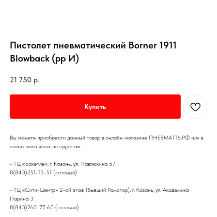
Пистолет пневматический Borner 1911
Blowback (рр И)
21 750
р.
Купить
Вы можете приобрести данный товар в онлайн-магазине ПНЕВМАТ16.РФ или в
наших магазинах по адресам:
- ТЦ «Бахетле», г. Казань, ул. Павлюхина 57
8(843)251-13-51 (сотовый)
- ТЦ «Сити-Центр» 2-ой этаж (бывший Рамстор), г. Казань, ул. Академика
Парина 3
8(843)260-77-60 (сотовый)