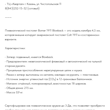
- ТЦ «Квартал» г. Казань, ул. Чистопольская 11
8(843)252-15-52 (сотовый)
———
Пневматический пистолет Borner 1911 Blowback — это модель калибра 4,5 мм,
которая внешне копирует американский пистолет Colt 1911 в «состаренном»
варианте.
Характеристики:
• Затвор: подвижный, имеется Blowback.
• Предохранители: неавтоматический флажковый и автоматический на тыльной
стороне рукояти.
• Прицельные приспособления: нерегулируемые целик и мушка.
• Рамка и затвор: выполнены из металла, накладки на рукоять — пластиковые.
• Источник энергии: углекислый газ (CO₂) в 12-граммовых баллончиках.
• Магазин: отъёмный, полноразмерный, вместимостью 18 шариков.
• Общая длина: 215 мм.
• Масса: 0,9 кг.
Сертифицирован как пневматическое оружие до 3 Дж., что позволяет приобрести
его без специального разрешения, достаточно достичь совершеннолетия.