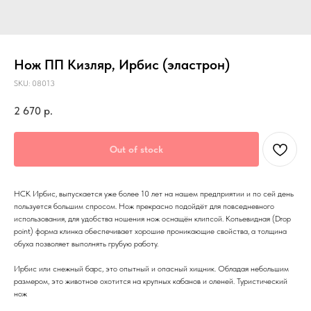
Нож ПП Кизляр, Ирбис (эластрон)
SKU:
08013
2 670
р.
Out of stock
НСК Ирбис, выпускается уже более 10 лет на нашем предприятии и по сей день
пользуется большим спросом. Нож прекрасно подойдёт для повседневного
использования, для удобства ношения нож оснащён клипсой. Копьевидная (Drop
point) форма клинка обеспечивает хорошие проникающие свойства, а толщина
обуха позволяет выполнять грубую работу.
Ирбис или снежный барс, это опытный и опасный хищник. Обладая небольшим
размером, это животное охотится на крупных кабанов и оленей. Туристический
нож