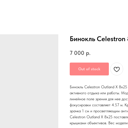
Бинокль Celestron
7 000
р.
Out of stock
Бинокль Celestron Outland X 8x25
активного отдыха или работы. Мо
линейное поле зрения для нее до
фокусировки составляет 4.57 м. 
зрачка 1 см и просветляющим ант
Celestron Outland X 8x25 поставл
крышками объективов. Вес модели 