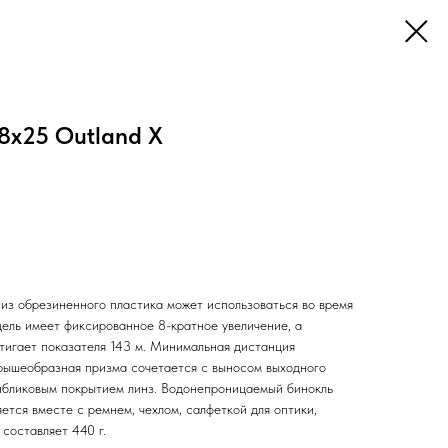
 8x25 Outland X
 из обрезиненного пластика может использоваться во время
дель имеет фиксированное 8-кратное увеличение, а
стигает показателя 143 м. Минимальная дистанция
Крышеобразная призма сочетается с выносом выходного
ибликовым покрытием линз. Водонепроницаемый бинокль
яется вместе с ремнем, чехлом, салфеткой для оптики,
составляет 440 г.