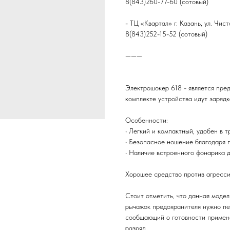
8(843)260-77-60 (сотовый)
- ТЦ «Квартал» г. Казань, ул. Чист
8(843)252-15-52 (сотовый)
———
Электрошокер 618 - является пре
комплекте устройства идут зарядк
Особенности:
• Легкий и компактный, удобен в 
• Безопасное ношение благодаря 
• Наличие встроенного фонарика д
Хорошее средство против агресси
Стоит отметить, что данная модел
рычажок предохранителя нужно пе
сообщающий о готовности примене
разряд.