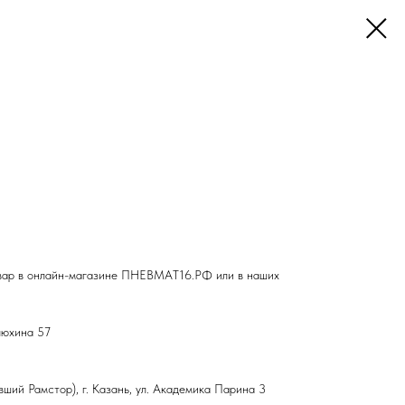
вар в онлайн-магазине ПНЕВМАТ16.РФ или в наших
влюхина 57
ший Рамстор), г. Казань, ул. Академика Парина 3