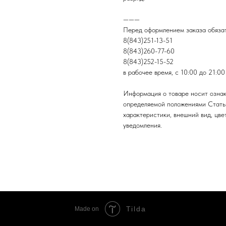
———
Перед оформлением заказа обязат
8(843)251-13-51
8(843)260-77-60
8(843)252-15-52
в рабочее время, с 10:00 до 21:00
Информация о товаре носит ознак
определяемой положениями Стать
характеристики, внешний вид, цве
уведомления.
Tilda
Made on