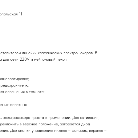
опольская 11
дставителем линейки классических электрошокеров. В
а для сети 220V и нейлоновый чехол.
транспортировке;
предохранителю;
ля освещения в темноте;
вных животных.
ь электрошокера проста в применении. Для активации,
реключить в верхнее положение, загорается диод
ния. Две кнопки управления: нижняя – фонарик, верхняя –