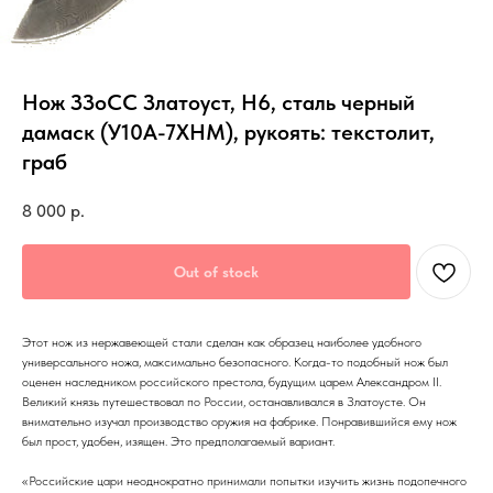
Нож ЗЗоСС Златоуст, Н6, сталь черный
дамаск (У10А-7ХНМ), рукоять: текстолит,
граб
8 000
р.
Out of stock
Этот нож из нержавеющей стали сделан как образец наиболее удобного
универсального ножа, максимально безопасного. Когда-то подобный нож был
оценен наследником российского престола, будущим царем Александром II.
Великий князь путешествовал по России, останавливался в Златоусте. Он
внимательно изучал производство оружия на фабрике. Понравившийся ему нож
был прост, удобен, изящен. Это предполагаемый вариант.
«Российские цари неоднократно принимали попытки изучить жизнь подопечного