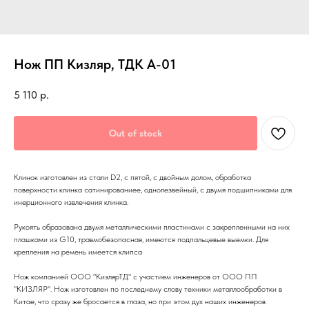
Нож ПП Кизляр, ТДК A-01
5 110
р.
Out of stock
Клинок изготовлен из стали D2, с пятой, с двойным долом, обработка
поверхности клинка сатинированиее, однолезвейный, с двумя подшипниками для
инерционного извлечения клинка.
Рукоять образована двумя металлическими пластинами с закрепленными на них
плашками из G10, травмобезопасная, имеются подпальцевые выемки. Для
крепления на ремень имеется клипса
Нож компанией ООО "КизлярТД" с участием инженеров от ООО ПП
"КИЗЛЯР". Нож изготовлен по последнему слову техники металлообработки в
Китае, что сразу же бросается в глаза, но при этом дух наших инженеров