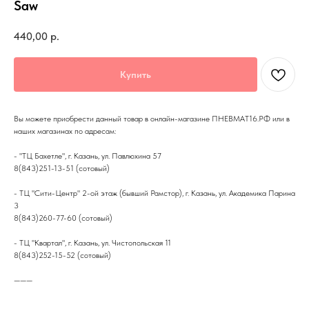
Saw
440,00
р.
Купить
Вы можете приобрести данный товар в онлайн-магазине ПНЕВМАТ16.РФ или в
наших магазинах по адресам:
- "ТЦ Бахетле", г. Казань, ул. Павлюхина 57
8(843)251-13-51 (сотовый)
- ТЦ "Сити-Центр" 2-ой этаж (бывший Рамстор), г. Казань, ул. Академика Парина
3
8(843)260-77-60 (сотовый)
- ТЦ "Квартал", г. Казань, ул. Чистопольская 11
8(843)252-15-52 (сотовый)
———