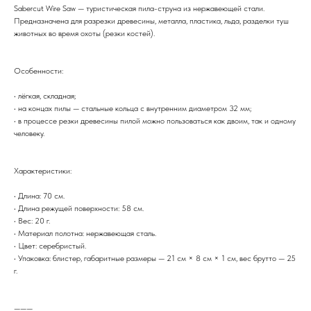
Sabercut Wire Saw — туристическая пила-струна из нержавеющей стали.
Предназначена для разрезки древесины, металла, пластика, льда, разделки туш
животных во время охоты (резки костей).
Особенности:
• лёгкая, складная;
• на концах пилы — стальные кольца с внутренним диаметром 32 мм;
• в процессе резки древесины пилой можно пользоваться как двоим, так и одному
человеку.
Характеристики:
• Длина: 70 см.
• Длина режущей поверхности: 58 см.
• Вес: 20 г.
• Материал полотна: нержавеющая сталь.
• Цвет: серебристый.
• Упаковка: блистер, габаритные размеры — 21 см × 8 см × 1 см, вес брутто — 25
г.
———