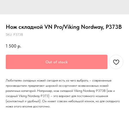
Нож складной VN Pro/Viking Nordway, P373B
SKU:
P373B
1 500
р.
Out of stock
Любителям складных ножей сегодня есть из чего выбрать – современные
производители предлагают широкий ассортимент всевозможных ножей
различных категорий. Например, нож складной Viking Nordway P373B (как и
сходный Viking Nordway P373) – это вариант для постоянного ношения
(компактный и удобный). Он имеет совсем небольшой клинок, но для складного
ножа этого вполне достаточно.