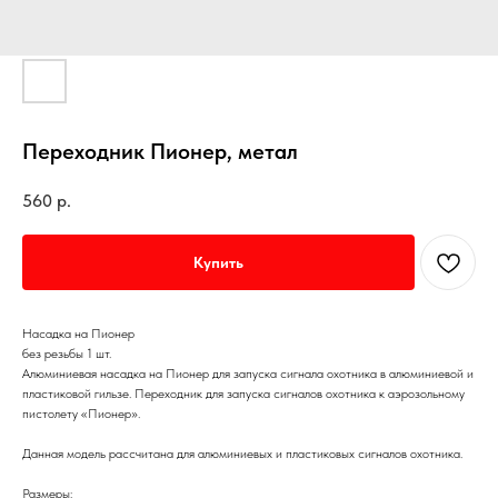
Переходник Пионер, метал
560
р.
Купить
Насадка на Пионер
без резьбы 1 шт.
Алюминиевая насадка на Пионер для запуска сигнала охотника в алюминиевой и
пластиковой гильзе. Переходник для запуска сигналов охотника к аэрозольному
пистолету «Пионер».
Данная модель рассчитана для алюминиевых и пластиковых сигналов охотника.
Размеры: