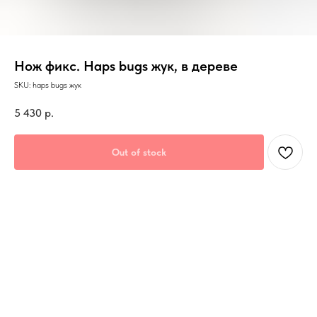
Нож фикс. Haps bugs жук, в дереве
SKU:
haps bugs жук
5 430
р.
Out of stock