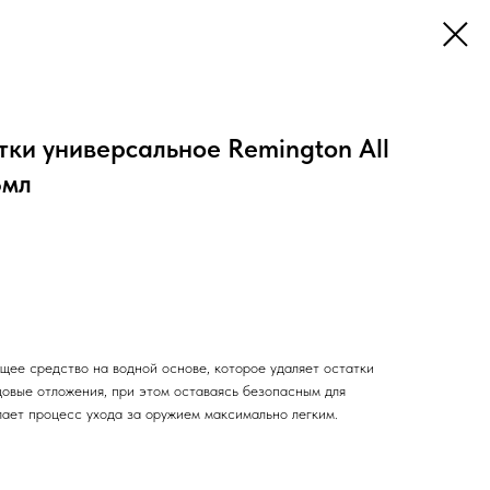
тки универсальное Remington All
8мл
щее средство на водной основе, которое удаляет остатки
цовые отложения, при этом оставаясь безопасным для
лает процесс ухода за оружием максимально легким.