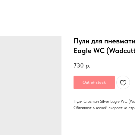
Пули для пневматик
Eagle WC (Wadcutt
730
р.
Out of stock
Пули Crosman Silver Eagle WC (Wa
Обладают высокой скоростью стрел