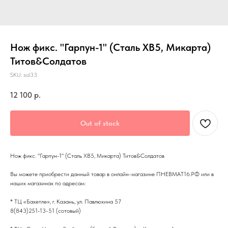
Нож фикс. "Гарпун-1" (Сталь ХВ5, Микарта)
Титов&Солдатов
SKU:
sol33
12 100
р.
Out of stock
Нож фикс. "Гарпун-1" (Сталь ХВ5, Микарта) Титов&Солдатов
Вы можете приобрести данный товар в онлайн-магазине ПНЕВМАТ16.РФ или в
наших магазинах по адресам:
* ТЦ «Бахетле», г. Казань, ул. Павлюхина 57
8(843)251-13-51 (сотовый)