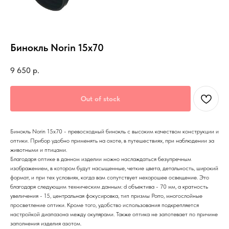
Бинокль Norin 15x70
9 650
р.
Out of stock
Бинокль Norin 15x70 - превосходный бинокль с высоким качеством конструкции и
оптики. Прибор удобно применять на охоте, в путешествиях, при наблюдении за
животными и птицами.
Благодаря оптике в данном изделии можно наслаждаться безупречным
изображением, в котором будут насыщенные, четкие цвета, детальность, широкий
формат, и при тех условиях, когда вам сопутствует нехорошее освещение. Это
благодаря следующим техническим данным: d объектива - 70 мм, а кратность
увеличения - 15, центральная фокусировка, тип призмы Porro, многослойные
просветление оптики. Кроме того, удобство использования подкрепляется
настройкой диапазона между окулярами. Также оптика не запотевает по причине
заполнения изделия азотом.